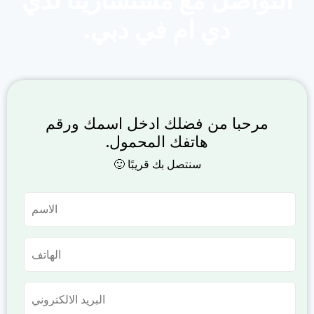
التواصل مع مستشارينا لدي
دي ام في دبي.
مرحبا من فضلك ادخل اسمك ورقم
هاتفك المحمول.
سنتصل بك قريبًا 🙂