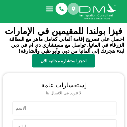
معلومات عنا
أنواع الهجرة
قصص النجاح
فيزا بولندا للمقيمين في الإمارات
احصل على تصريح إقامة ألماني كعامل ماهر مع البطاقة
الزرقاء في المانيا. تواصل مع مستشاري دي ام في دبي
لبدء هجرتك إلى ألمانيا من دبي وأبو ظبي والشارقة!
احجز استشارة مجانية الان
إستفسارات عامة
لا تتردد في الاتصال بنا