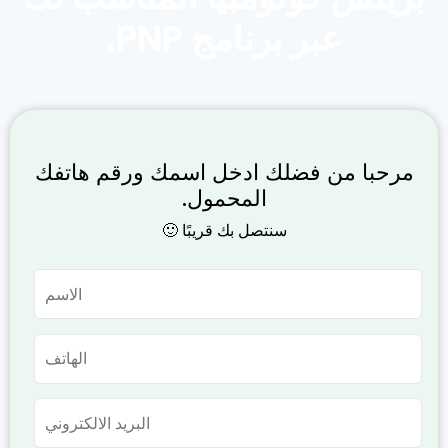
عبر برنامج PNP.
مرحبا من فضلك ادخل اسمك ورقم هاتفك
المحمول.
سنتصل بك قريبًا 🙂