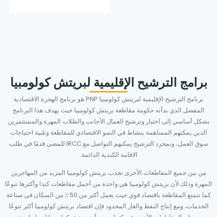
برامج الترشيح الإقليمية لبريتش كولومبيا
برنامج الترشيح الإقليمية لبريتش كولومبيا PNP هو برنامج الهجرة الاقتصادية
المفضل الذي بدأته حكومة مقاطعة بريتش كولومبيا حيث يهدف هذا البرنامج
بشكل أساسي إلى اختيار وترشيح العمال الأجانب والطلاب المهرة والمستثمرين
الذين يمكنهم المساهمة بنشاط في النمو الاقتصادي للمقاطعة وتلبية احتياجات
سوق العمل، وبمجرد الترشيح يمكنهم التواصل مع IRCC للمضي قدمًا في طلب
الاقامة الكندية الدائمة.
من بين جميع المقاطعات الأخرى تجذب بريتش كولومبيا المزيد من المهاجرين
المهرة وذلك لأن بريتش كولومبيا هي واحدة من أجمل مقاطعات كندا وأكثرها تنوعًا
كما تتمتع المقاطعة باقتصاد قوي حيث يعمل أكثر من 50 ٪ من السكان في صناعة
الخدمات، ومع إنتاج النفط والغاز المحدود فإن اقتصاد بريتش كولومبيا أكثر تنوعًا