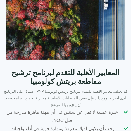
المعايير الأهلية للتقدم لبرنامج ترشيح
مقاطعة بريتش كولومبيا
قد تختلف معايير الأهلية للتقدم لبرنامج بريتش كولومبيا PNP اعتمادًا على البرنامج
الذي اخترته، ومع ذلك فإن بعض المتطلبات الأساسية معيارية لجميع البرامج ويجب
أن يلتزم بها المرشح.
خبرة عملية لا تقل عن سنتين في أي مهنة ماهرة مدرجة من
قبل NOC.
يجب أن يكون لديك معرفة ومهارة قوية في أداء واجبات