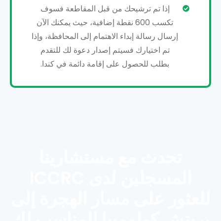
إذا تم ترشيحك من قبل المقاطعة فسوف
تكسب 600 نقطة إضافية، حيث يمكنك الآن
إرسال رسالة إبداء الاهتمام إلى المحافظة، وإذا
تم اختيارك فسيتم إصدار دعوة لك للتقدم
بطلب للحصول على إقامة دائمة في كندا.
تحدث مع مستشارينا
المسجلين لدى ICCRC
للعثور على مسار الهجرة إلى
بريتش كولومبيا المناسب لك