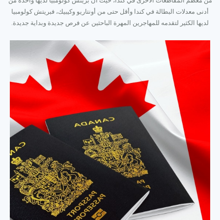
من معظم المقاطعات الأخرى في كندا، حيث أن بريتش كولومبيا لديها واحدة من
أدنى معدلات البطالة في كندا وأقل حتى من أونتاريو وكيبيك، فبريتش كولومبيا
لديها الكثير لتقدمه للمهاجرين المهرة الباحثين عن فرص جديدة وبداية جديدة.