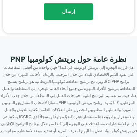
نظرة عامة حول بريتش كولومبيا PNP
هل قررت الهجرة إلى بريتش كولومبيا في كندا؟ فهي واحدة من أفضل المقاطعات
التي تقود النمو الاقتصادي للبلاد من خلال الترحيب بالرعايا الأجانب المهرة من خلال
برامج BC PNP، وبرنامج ترشيح مقاطعة كولومبيا البريطانية هو برنامج يسمح
للمقاطعة بترشيح الأفراد المهرة من جميع أنحاء العالم للهجرة إلى المقاطعة والعمل
هنا، حيث تم تصميم البرنامج لتلبية احتياجات العمل في المنطقة من خلال جذب الأفراد
المؤهلين، كما يُمهد برنامج بريتش كولومبيا PNP مسارًا لأصحاب المشاريع والمهنيين
المهرة والعاملين المطلوبين للحصول على العلاقات العامة الكندية للعيش والعمل
والاستقرار بها، وبصفتنا مستشار هجرة كنديًا موثوقًا ومسجلاً لدى ICCRC يمكننا في
دي ام للاستشارات مساعدتك على الهجرة إلى كندا من خلال برنامج الترشيح الإقليمي
في بريتش كولومبيا، اتصل بنا اليوم لمعرفة المزيد أو تحديد موعد لاستشارة مجانية مع