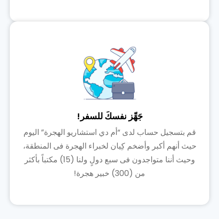
جَهِّز نفسكَ للسفر!
قم بتسجيل حساب لدى “أم دي استشاريو الهجرة” اليوم
حيث أنهم أكبر وأضخم كِيان لخبراء الهجرة فى المنطقة،
وحيث أننا متواجدون فى سبع دولٍ ولنا (15) مكتباً بأكثر
من (300) خبير هجرة!