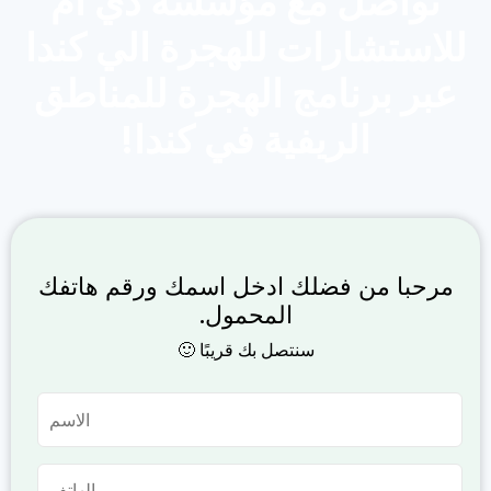
تواصل مع مؤسسة دي ام
للاستشارات للهجرة الي كندا
عبر برنامج الهجرة للمناطق
الريفية في كندا!
مرحبا من فضلك ادخل اسمك ورقم هاتفك
المحمول.
سنتصل بك قريبًا 🙂